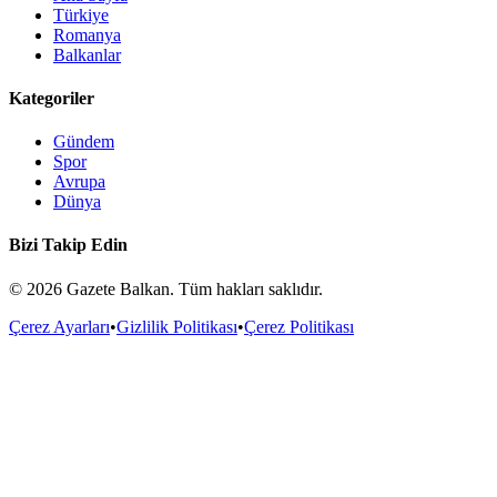
Türkiye
Romanya
Balkanlar
Kategoriler
Gündem
Spor
Avrupa
Dünya
Bizi Takip Edin
©
2026
Gazete Balkan. Tüm hakları saklıdır.
Çerez Ayarları
•
Gizlilik Politikası
•
Çerez Politikası