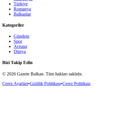
Türkiye
Romanya
Balkanlar
Kategoriler
Gündem
Spor
Avrupa
Dünya
Bizi Takip Edin
©
2026
Gazete Balkan. Tüm hakları saklıdır.
Çerez Ayarları
•
Gizlilik Politikası
•
Çerez Politikası