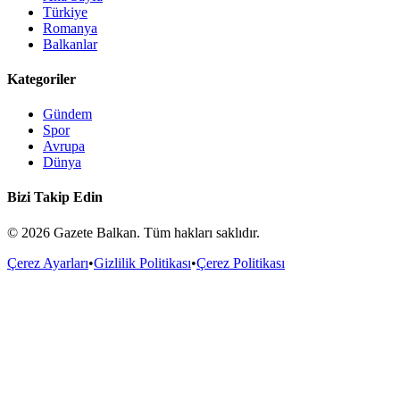
Türkiye
Romanya
Balkanlar
Kategoriler
Gündem
Spor
Avrupa
Dünya
Bizi Takip Edin
©
2026
Gazete Balkan. Tüm hakları saklıdır.
Çerez Ayarları
•
Gizlilik Politikası
•
Çerez Politikası