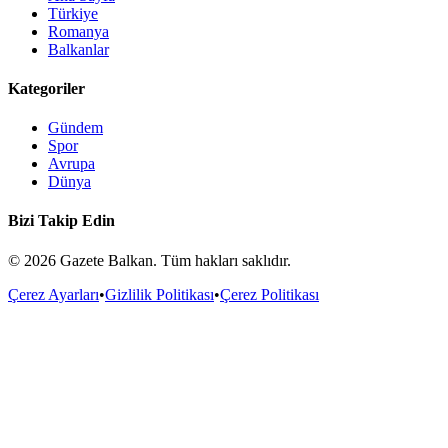
Türkiye
Romanya
Balkanlar
Kategoriler
Gündem
Spor
Avrupa
Dünya
Bizi Takip Edin
©
2026
Gazete Balkan. Tüm hakları saklıdır.
Çerez Ayarları
•
Gizlilik Politikası
•
Çerez Politikası