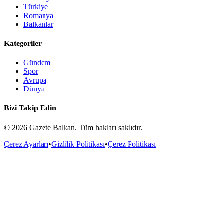
Türkiye
Romanya
Balkanlar
Kategoriler
Gündem
Spor
Avrupa
Dünya
Bizi Takip Edin
©
2026
Gazete Balkan. Tüm hakları saklıdır.
Çerez Ayarları
•
Gizlilik Politikası
•
Çerez Politikası