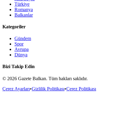
Türkiye
Romanya
Balkanlar
Kategoriler
Gündem
Spor
Avrupa
Dünya
Bizi Takip Edin
©
2026
Gazete Balkan. Tüm hakları saklıdır.
Çerez Ayarları
•
Gizlilik Politikası
•
Çerez Politikası