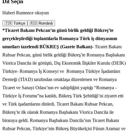
Dil Seçin
Haberi Rumence okuyun
🇹🇷 Türkçe
🇷🇴 Română
*Ticaret Bakanı Pekcan’ın günü birlik geldiği Bükreş’te
gerçekleştirdiği toplantılarla Romanya Türk iş dünyasının
umutları tazelendi
BÜKREŞ (Gazete Balkan)
- Ticaret Bakanı
Ruhsar Pekcan, günü birlik geldiği Bükreş’te Romanya Başbakanı
Viorica Dancila ile görüştü, Dış Ekonomik İlişkiler Kurulu (DEİK)
Türkiye- Romanya İş Konseyi ve Romanya Türkiye İşadamları
Derneği (TİAD) tarafından ortaklaşa düzenlenen ve Romanya
Ticaret ve Sanayi Odası’nın ev sahipliğini yaptığı “Romanya -
Türkiye İş Forumu”na katıldı, Bükreş Türk Şehitliği’ni ziyaret etti
ve Türk işadamlarını dinledi. Ticaret Bakanı Ruhsar Pekcan,
Bükreş’te ilk olarak Romanya Başbakanı Viorica Dancila ile
biraraya geldi. Romanya Başbakanı Dancila’nın Ticaret Bakanı
Ruhsar Pekcan, Türkiye’nin Bükreş Büyükelçisi Füsun Aramaz ve