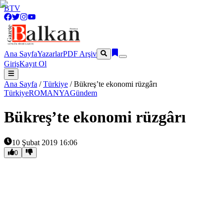
BTV
Ana Sayfa
Yazarlar
PDF Arşiv
Giriş
Kayıt Ol
Ana Sayfa
/
Türkiye
/
Bükreş’te ekonomi rüzgârı
Türkiye
ROMANYA
Gündem
Bükreş’te ekonomi rüzgârı
10 Şubat 2019 16:06
0