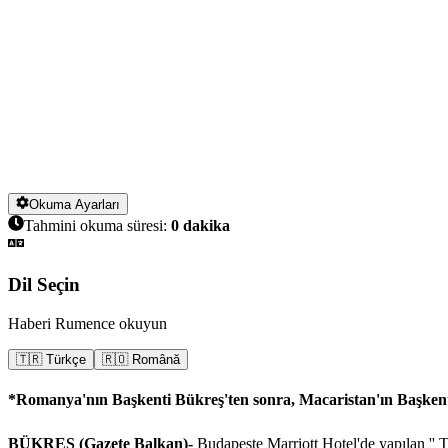
Okuma Ayarları
Tahmini okuma süresi:
0
dakika
Dil Seçin
Haberi Rumence okuyun
🇹🇷 Türkçe
🇷🇴 Română
*Romanya'nın Başkenti Bükreş'ten sonra, Macaristan'ın Başkent
BÜKREŞ (Gazete Balkan)-
Budapeşte Marriott Hotel'de yapılan '' T