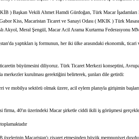
ği ( DKİB ) Başkan Vekili Ahmet Hamdi Gürdoğan, Türk Macar İşadamla
Gabor Kiss, Macaristan Ticaret ve Sanayi Odası ( MKIK ) Türk Masası
raslı Akyol, Meral Şengül, Macar Acil Arama Kurtarma Federasyonu M
'da yaptıkları iş formunun, her iki ülke arasındaki ekonomik, ticari ve 
i ticaretin büyümesini diliyoruz. Türk Ticaret Merkezi konseptini, Avru
 merkezler kurulması gerektiğini belirterek, şunları dile getirdi:
leri ve mobilya sektörü olmak üzere, acil eylem planıyla girişimin başla
firma, 40'ın üzerindeki Macar şirketle ciddi ikili iş görüşmesi gerçekleş
 toplamaktadır
lerinin Macaristan'ı ziyaret etmesinden büyük memnuniyet duydukların