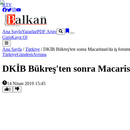
BTV
Ana Sayfa
Yazarlar
PDF Arşiv
Giriş
Kayıt Ol
Ana Sayfa
/
Türkiye
/
DKİB Bükreş'ten sonra Macaristan'da iş forum
Türkiye
Gündem
Avrupa
DKİB Bükreş'ten sonra Macaris
14 Nisan 2019 15:45
0