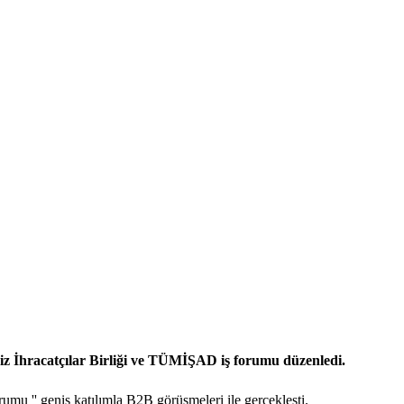
z İhracatçılar Birliği ve TÜMİŞAD iş forumu düzenledi.
mu '' geniş katılımla B2B görüşmeleri ile gerçekleşti.