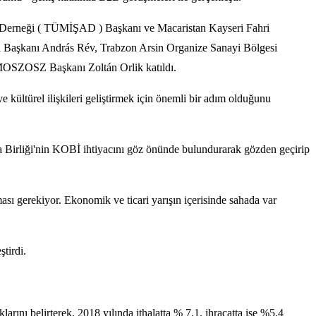
rı Derneği ( TÜMİŞAD ) Başkanı ve Macaristan Kayseri Fahri
 Başkanı András Rév, Trabzon Arsin Organize Sanayi Bölgesi
MOSZOSZ Başkanı Zoltán Orlik katıldı.
kültürel ilişkileri geliştirmek için önemli bir adım olduğunu
pa Birliği'nin KOBİ ihtiyacını göz önünde bulundurarak gözden geçirip
ması gerekiyor. Ekonomik ve ticari yarışın içerisinde sahada var
tirdi.
ı belirterek, 2018 yılında ithalatta % 7.1, ihracatta ise %5.4