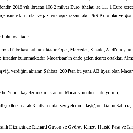
dir. 2018 yılı ihracatı 108.2 milyar Euro, ithalatı ise 111.1 Euro gerçe
risinde kurumlar vergisi en düşük rakam olan % 9 Kurumlar vergisi var
ar bulunmaktadır
otomobil fabrikası bulunmaktadır. Opel, Mercedes, Suzuki, Audi'nin ya
p fırsatlar bulunmaktadır. Macaristan'ın önde gelen ticaret ortakları Alm
teşviği verdiğini aktaran Şahbaz, 2004'ten bu yana AB üyesi olan Macari
ir. Yeni hikayelerimizin ilk adımı Macaristan olması diliyorum,
i şekilde artarak 3 milyar dolar seviyelerine ulaştığını aktaran Şahbaz, ü
manlı Hizmetinde Richard Guyon ve György Kmety Hurşid Paşa ve İsma