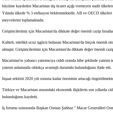
büyüme kaydeden Macaristan dış ticaret açığı vermeyen nadir ülkelerden
Yılında ülkede % 3 enflasyon beklenmektedir. AB ve OECD ülkeleri içe
meyvelerini toplamaktadır.
Girişimcilerimiz için Macaristan'da dikkate değer önemli cazip fırsatl
Kaliteli, nitelikli ucuz işgücü bulunan Macaristan'da birçok önemli 
almıştır. Girişimcilerimiz için Macaristan'da dikkate değer önemli cazi
Macaristan'ın yabancı yatırımcıya ciddi oranda hibe şeklinde yatırım 
yatırım anlamında oldukça avantajlı durumda bulunduğunu ifade etti.
İnşaat sektörü 2020 yılı sonuna kadar öneminin artacağı öngörülmekted
Türkiye ve Macaristan arasındaki ekonomik ilişkilerin son yıllarda cidd
bulunduğunu kaydetti.
İş forumu sonrasında Başkan Osman Şahbaz '' Macar Generalleri Os