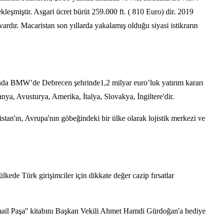
kleşmiştir. Asgari ücret bürüt 259.000 ft. ( 810 Euro) dir. 2019
dır. Macaristan son yıllarda yakalamış olduğu siyasi istikrarın
nında BMW’de Debrecen şehrinde1,2 milyar euro’luk yatırım kararı
anya, Avusturya, Amerika, İtalya, Slovakya, İngiltere'dir.
stan'ın, Avrupa'nın göbeğindeki bir ülke olarak lojistik merkezi ve
lkede Türk girişimciler için dikkate değer cazip fırsatlar
il Paşa'' kitabını Başkan Vekili Ahmet Hamdi Gürdoğan'a hediye