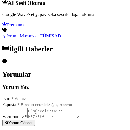
AI Sesli Okuma
Google WaveNet yapay zeka sesi ile doğal okuma
Premium
iş forumu
Macaristan
TÜMİŞAD
İlgili Haberler
Yorumlar
Yorum Yaz
İsim *
E-posta *
Yorumunuz *
Yorum Gönder