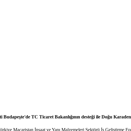
i Budapeşte'de TC Ticaret Bakanlığının desteği ile Doğu Karadeni
ürkiye Macaristan İnşaat ve Yapı Malzemeleri Sektörü İş Geliştirme Foru