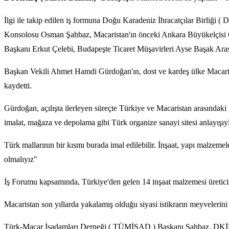
İlgi ile takip edilen iş formuna Doğu Karadeniz İhracatçılar Birli
Konsolosu Osman Şahbaz, Macaristan'ın önceki Ankara Büyükelçisi 
Başkanı Erkut Çelebi, Budapeşte Ticaret Müşavirleri Ayse Başak A
Başkan Vekili Ahmet Hamdi Gürdoğan'ın, dost ve kardeş ülke Macaristan
kaydetti.
Gürdoğan, açılışta ilerleyen süreçte Türkiye ve Macaristan arasındak
imalat, mağaza ve depolama gibi Türk organize sanayi sitesi anlayışıyla
Türk mallarının bir kısmı burada imal edilebilir. İnşaat, yapı malzeme
olmalıyız"
İş Forumu kapsamında, Türkiye'den gelen 14 inşaat malzemesi üreticisi 
Macaristan son yıllarda yakalamış olduğu siyasi istikrarın meyvelerini
Türk-Macar İşadamları Derneği ( TÜMİŞAD ) Başkanı Şahbaz, DKİB üye