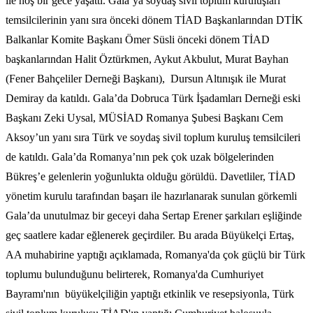
ile hoş bir gece yaşattı. Gala’ya soydaş sivil toplum kuruluşları
temsilcilerinin yanı sıra önceki dönem TİAD Başkanlarından DTİK
Balkanlar Komite Başkanı Ömer Süsli önceki dönem TİAD
başkanlarından Halit Öztürkmen, Aykut Akbulut, Murat Bayhan
(Fener Bahçeliler Derneği Başkanı), Dursun Altınışık ile Murat
Demiray da katıldı. Gala’da Dobruca Türk İşadamları Derneği eski
Başkanı Zeki Uysal, MÜSİAD Romanya Şubesi Başkanı Cem
Aksoy’un yanı sıra Türk ve soydaş sivil toplum kuruluş temsilcileri
de katıldı. Gala’da Romanya’nın pek çok uzak bölgelerinden
Bükreş’e gelenlerin yoğunlukta olduğu görüldü. Davetliler, TİAD
yönetim kurulu tarafından başarı ile hazırlanarak sunulan görkemli
Gala’da unutulmaz bir geceyi daha Sertap Erener şarkıları eşliğinde
geç saatlere kadar eğlenerek geçirdiler. Bu arada Büyükelçi Ertaş,
AA muhabirine yaptığı açıklamada, Romanya'da çok güçlü bir Türk
toplumu bulunduğunu belirterek, Romanya'da Cumhuriyet
Bayramı'nın büyükelçiliğin yaptığı etkinlik ve resepsiyonla, Türk