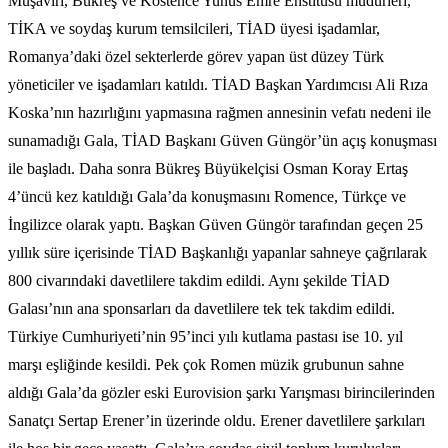
Müşaviri, Bükreş ve Köstence Yunus Emre Enstitüsü müdürleri,
TİKA ve soydaş kurum temsilcileri, TİAD üyesi işadamlar,
Romanya’daki özel sekterlerde görev yapan üst düzey Türk
yöneticiler ve işadamları katıldı. TİAD Başkan Yardımcısı Ali Rıza
Koska’nın hazırlığını yapmasına rağmen annesinin vefatı nedeni ile
sunamadığı Gala, TİAD Başkanı Güven Güngör’ün açış konuşması
ile başladı. Daha sonra Bükreş Büyükelçisi Osman Koray Ertaş
4’üncü kez katıldığı Gala’da konuşmasını Romence, Türkçe ve
İngilizce olarak yaptı. Başkan Güven Güngör tarafından geçen 25
yıllık süre içerisinde TİAD Başkanlığı yapanlar sahneye çağrılarak
800 civarındaki davetlilere takdim edildi. Aynı şekilde TİAD
Galası’nın ana sponsarları da davetlilere tek tek takdim edildi.
Türkiye Cumhuriyeti’nin 95’inci yılı kutlama pastası ise 10. yıl
marşı eşliğinde kesildi. Pek çok Romen müzik grubunun sahne
aldığı Gala’da gözler eski Eurovision şarkı Yarışması birincilerinden
Sanatçı Sertap Erener’in üzerinde oldu. Erener davetlilere şarkıları