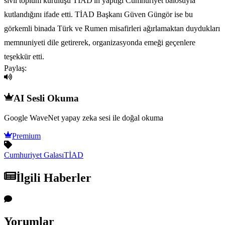
sivil toplum kuruluşu TİAD'ın yaptığı Cumhuriyet balosuyla
kutlandığını ifade etti. TİAD Başkanı Güven Güngör ise bu
görkemli binada Türk ve Rumen misafirleri ağırlamaktan duydukları
memnuniyeti dile getirerek, organizasyonda emeği geçenlere
teşekkür etti.
Paylaş:
AI Sesli Okuma
Google WaveNet yapay zeka sesi ile doğal okuma
Premium
Cumhuriyet Galası
TİAD
İlgili Haberler
Yorumlar