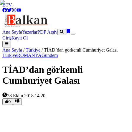
BTV
Ana Sayfa
Yazarlar
PDF Arşiv
Giriş
Kayıt Ol
Ana Sayfa
/
Türkiye
/
TİAD’dan görkemli Cumhuriyet Galası
Türkiye
ROMANYA
Gündem
TİAD’dan görkemli
Cumhuriyet Galası
28 Ekim 2018 14:20
0