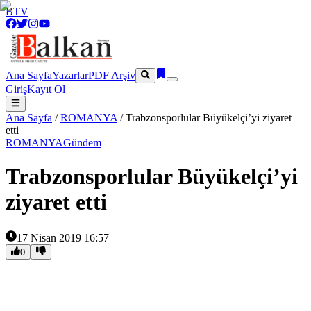
BTV
Ana Sayfa
Yazarlar
PDF Arşiv
Giriş
Kayıt Ol
Ana Sayfa
/
ROMANYA
/
Trabzonsporlular Büyükelçi’yi ziyaret
etti
ROMANYA
Gündem
Trabzonsporlular Büyükelçi’yi
ziyaret etti
17 Nisan 2019 16:57
0