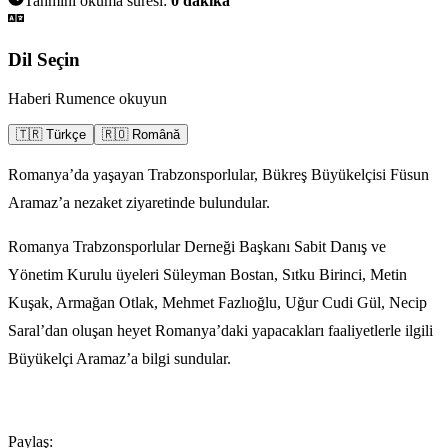
Tahmini okuma süresi:
0
dakika
Dil Seçin
Haberi Rumence okuyun
🇹🇷 Türkçe
🇷🇴 Română
Romanya’da yaşayan Trabzonsporlular, Bükreş Büyükelçisi Füsun
Aramaz’a nezaket ziyaretinde bulundular.
Romanya Trabzonsporlular Derneği Başkanı Sabit Danış ve
Yönetim Kurulu üyeleri Süleyman Bostan, Sıtku Birinci, Metin
Kuşak, Armağan Otlak, Mehmet Fazlıoğlu, Uğur Cudi Gül, Necip
Saral’dan oluşan heyet Romanya’daki yapacakları faaliyetlerle ilgili
Büyükelçi Aramaz’a bilgi sundular.
Paylaş: