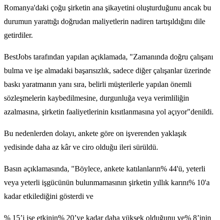
Romanya'daki çoğu şirketin ana şikayetini oluşturduğunu ancak bu
durumun yarattığı doğrudan maliyetlerin nadiren tartışıldığını dile
getirdiler.
BestJobs tarafından yapılan açıklamada, "Zamanında doğru çalışanı
bulma ve işe almadaki başarısızlık, sadece diğer çalışanlar üzerinde
baskı yaratmanın yanı sıra, belirli müşterilerle yapılan önemli
sözleşmelerin kaybedilmesine, durgunluğa veya verimliliğin
azalmasına, şirketin faaliyetlerinin kısıtlanmasına yol açıyor"denildi.
Bu nedenlerden dolayı, ankete göre on işverenden yaklaşık
yedisinde daha az kâr ve ciro olduğu ileri sürüldü.
Basın açıklamasında, "Böylece, ankete katılanların% 44'ü, yeterli
veya yeterli işgücünün bulunmamasının şirketin yıllık karını% 10'a
kadar etkilediğini gösterdi ve
% 15’i ise etkinin% 20’ye kadar daha yüksek olduğunu ve% 8’inin