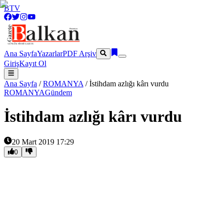
BTV
Ana Sayfa
Yazarlar
PDF Arşiv
Giriş
Kayıt Ol
Ana Sayfa
/
ROMANYA
/
İstihdam azlığı kârı vurdu
ROMANYA
Gündem
İstihdam azlığı kârı vurdu
20 Mart 2019 17:29
0