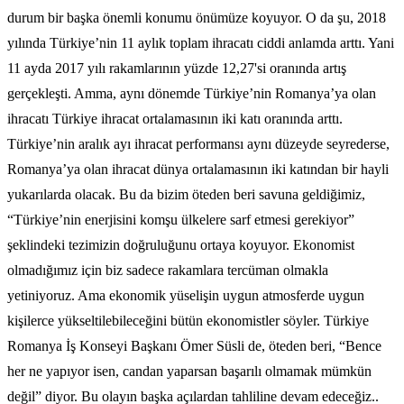
durum bir başka önemli konumu önümüze koyuyor. O da şu, 2018
yılında Türkiye’nin 11 aylık toplam ihracatı ciddi anlamda arttı. Yani
11 ayda 2017 yılı rakamlarının yüzde 12,27'si oranında artış
gerçekleşti. Amma, aynı dönemde Türkiye’nin Romanya’ya olan
ihracatı Türkiye ihracat ortalamasının iki katı oranında arttı.
Türkiye’nin aralık ayı ihracat performansı aynı düzeyde seyrederse,
Romanya’ya olan ihracat dünya ortalamasının iki katından bir hayli
yukarılarda olacak. Bu da bizim öteden beri savuna geldiğimiz,
“Türkiye’nin enerjisini komşu ülkelere sarf etmesi gerekiyor”
şeklindeki tezimizin doğruluğunu ortaya koyuyor. Ekonomist
olmadığımız için biz sadece rakamlara tercüman olmakla
yetiniyoruz. Ama ekonomik yüselişin uygun atmosferde uygun
kişilerce yükseltilebileceğini bütün ekonomistler söyler. Türkiye
Romanya İş Konseyi Başkanı Ömer Süsli de, öteden beri, “Bence
her ne yapıyor isen, candan yaparsan başarılı olmamak mümkün
değil” diyor. Bu olayın başka açılardan tahliline devam edeceğiz..