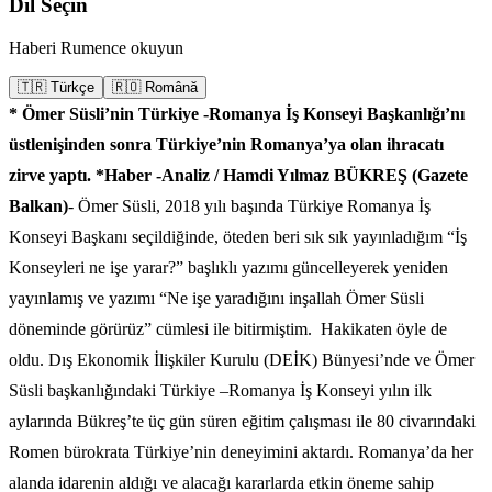
Dil Seçin
Haberi Rumence okuyun
🇹🇷 Türkçe
🇷🇴 Română
* Ömer Süsli’nin Türkiye -Romanya İş Konseyi Başkanlığı’nı
üstlenişinden sonra Türkiye’nin Romanya’ya olan ihracatı
zirve yaptı.
*Haber -Analiz / Hamdi Yılmaz
BÜKREŞ (Gazete
Balkan)
- Ömer Süsli, 2018 yılı başında Türkiye Romanya İş
Konseyi Başkanı seçildiğinde, öteden beri sık sık yayınladığım “İş
Konseyleri ne işe yarar?” başlıklı yazımı güncelleyerek yeniden
yayınlamış ve yazımı “Ne işe yaradığını inşallah Ömer Süsli
döneminde görürüz” cümlesi ile bitirmiştim.
Hakikaten öyle de
oldu. Dış Ekonomik İlişkiler Kurulu (DEİK) Bünyesi’nde ve Ömer
Süsli başkanlığındaki Türkiye –Romanya İş Konseyi yılın ilk
aylarında Bükreş’te üç gün süren eğitim çalışması ile 80 civarındaki
Romen bürokrata Türkiye’nin deneyimini aktardı. Romanya’da her
alanda idarenin aldığı ve alacağı kararlarda etkin öneme sahip