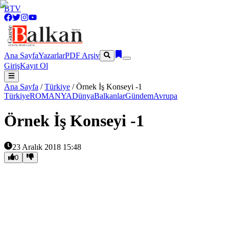
BTV
Ana Sayfa
Yazarlar
PDF Arşiv
Giriş
Kayıt Ol
Ana Sayfa
/
Türkiye
/
Örnek İş Konseyi -1
Türkiye
ROMANYA
Dünya
Balkanlar
Gündem
Avrupa
Örnek İş Konseyi -1
23 Aralık 2018 15:48
0