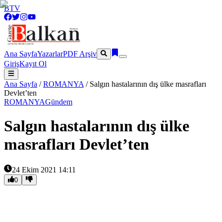
BTV
Ana Sayfa
Yazarlar
PDF Arşiv
Giriş
Kayıt Ol
Ana Sayfa
/
ROMANYA
/
Salgın hastalarının dış ülke masrafları
Devlet’ten
ROMANYA
Gündem
Salgın hastalarının dış ülke
masrafları Devlet’ten
24 Ekim 2021 14:11
0