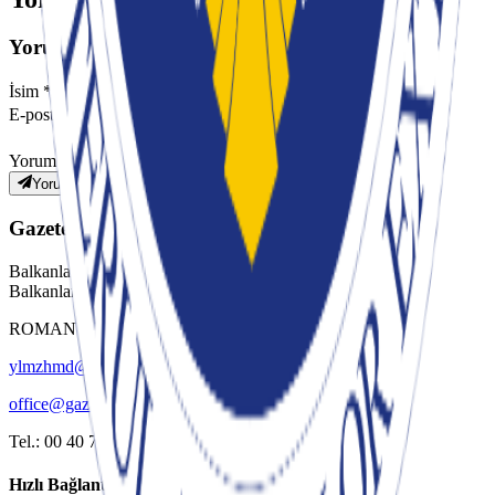
Yorum Yaz
İsim *
E-posta *
Yorumunuz *
Yorum Gönder
Gazete Balkan
Balkanların Türkçe haber kaynağı. Türkiye, Romanya ve
Balkanlardan güncel haberler.
ROMANYA VE BALKAN TÜRKLERİNİN SESİ
ylmzhmd@yahoo.com
office@gazetebalkan.ro
Tel.: 00 40 730.394.642
Hızlı Bağlantılar