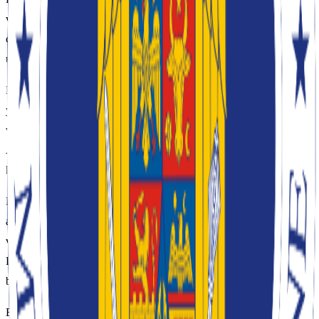
vatandaşlarına karşı her türlü yabancı düşmanlığının ortaya
çıkmasının önlenmesini ve orataya çıkanlara karşı da yaptırım
uygulanmasını istedi.
Bakanlıktan yapılan açıklamada, “Avrupa Birliği'nin ayrımcılık
yasağı ve Avrupa vatandaşlarının haklarının korunması ilkesine
verdiği önem göz önüne alındığında, dava Birleşik Krallık'taki
Avrupa Komisyonu Temsilciliğinin de dikkatine sunuldu.” ifadeleri
kullanıldı.
Dışişleri Bakanlığı, açıklamasında her türlü yabancı düşmanlığı ve
ayrımcı tezahürü şiddetle kınadığını bildirerek, bu gibi durumlarda
veya bu tür durumların farkında olan Rumen vatandaşlarının hem
Londra'daki Romanya Büyükelçiliği'ne hem de İngiliz yetkililere
bildirimde bulunulmasını istedi.
Bu tür olayların İngiliz toplumunun İngiltere'de yaşayan ve çalışan