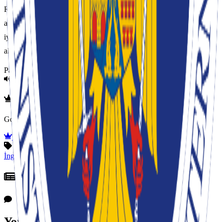
Rumen vatandaşlarına karşı tutumunu göstermediğine dikkat çekilen
açıklamada, “Birleşik Krallık'taki Rumen toplumu İngiliz toplumuna
iyi entegre olmuş, İngiliz ekonomisinin ve toplumunun gelişimine
aktif katkıda bulunmaktadır” denildi.
Paylaş:
AI Sesli Okuma
Google WaveNet yapay zeka sesi ile doğal okuma
Premium
İngiltere
romanya
İlgili Haberler
Yorumlar