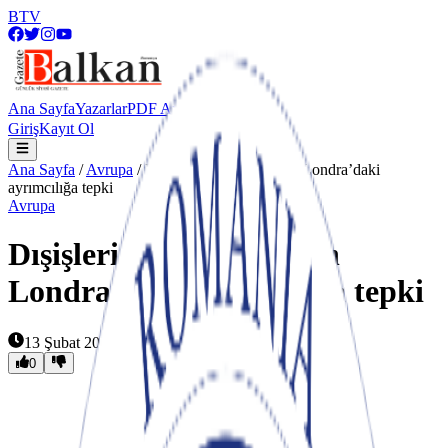
BTV
Ana Sayfa
Yazarlar
PDF Arşiv
Giriş
Kayıt Ol
Ana Sayfa
/
Avrupa
/
Dışişleri Bakanlığı’ndan Londra’daki
ayrımcılığa tepki
Avrupa
Dışişleri Bakanlığı’ndan
Londra’daki ayrımcılığa tepki
13 Şubat 2020 00:20
0