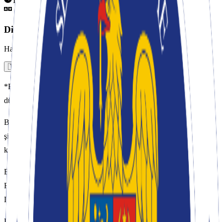
Tahmini okuma süresi:
0
dakika
Dil Seçin
Haberi Rumence okuyun
🇹🇷 Türkçe
🇷🇴 Română
*Romanya Dışişleri Bakanlığı, Birleşik Krallığın her türlü yabancı
düşmanlığını önlemesini ve yaptırım uygulanmasını istedi
BÜKREŞ (Gazete Balkan)- Londra’da faaliyet gösteren iki Rumen
şirketinin aldığı isimsiz mektuplarla yabancı düşmanlığına maruz
kalması, Romanya Dışişleri Bakanlığı’nı hakrekete geçirdi.
Bakan Bogdan Aurescu’nun emri ile harekete geçen Bakanlık,
Romanya’nın Londra Büyükelçiliği aracılığı ile olayı İngiltere
Dışişleri Bakanlığı ve Londra polisine bildirdi.
Bildirimlerde Romanya, Birleşik Krallık'ta bulunan Rumen